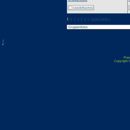
Gruppenfotos
1
2
3
4
5
6
»
Letzte Seite »
Pow
Copyright