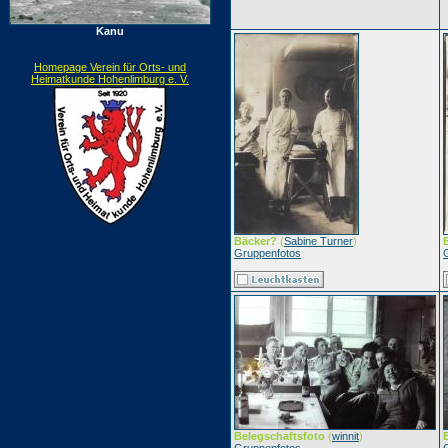
Kanu
Homepage Verein für Orts- und
Heimatkunde Hohenlimburg e. V.
Bäcker?
(
Sabine Turner
)
Gruppenfotos
Belegschaftsfoto
(
winnit
)