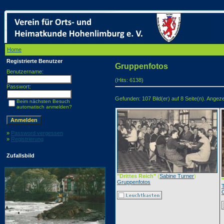
Home
/ Gruppenfotos
Registrierte Benutzer
Gruppenfotos
Benutzername:
(Hits: 6138)
Passwort:
Gefunden: 107 Bild(er) auf 8 Seite(n). Angezei
Beim nächsten Besuch
automatisch anmelden?
»
Password vergessen
»
Registrierung
Zufallsbild
"Drittes Reich"
(
Sabine Turner
)
Gruppenfotos