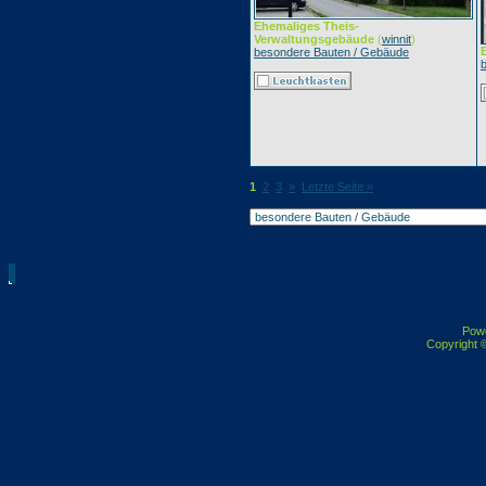
Ehemaliges Theis-
Verwaltungsgebäude
(
winnit
)
besondere Bauten / Gebäude
1
2
3
»
Letzte Seite »
Pow
Copyright