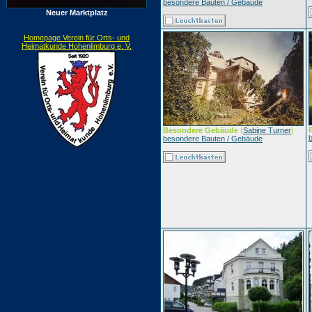
besondere Bauten / Gebäude
Neuer Marktplatz
Homepage Verein für Orts- und
Heimatkunde Hohenlimburg e. V.
Besondere Gebäude
(
Sabine Turner
)
besondere Bauten / Gebäude