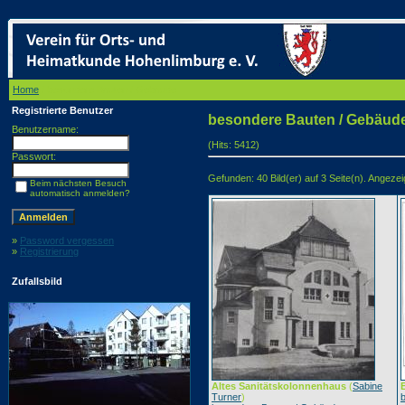
Home
/ besondere Bauten / Gebäude
Registrierte Benutzer
besondere Bauten / Gebäud
Benutzername:
(Hits: 5412)
Passwort:
Gefunden: 40 Bild(er) auf 3 Seite(n). Angezeigt
Beim nächsten Besuch
automatisch anmelden?
»
Password vergessen
»
Registrierung
Zufallsbild
Altes Sanitätskolonnenhaus
(
Sabine
Turner
)