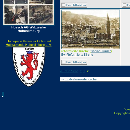
Hoesch AG Walzwerke
Hohenlimburg
Homepage Verein für Orts- und
Heimatkunde Hohenlimburg e. V.
reformierte Kirche
(
Sabine Turner
)
Ev.-Reformierte Kirche
« Erste Seite
«
1
2
Pow
Copyright