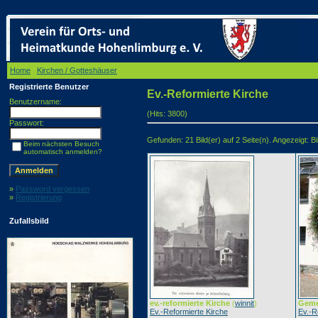
Home
/
Kirchen / Gotteshäuser
/ Ev.-Reformierte Kirche
Registrierte Benutzer
Ev.-Reformierte Kirche
Benutzername:
(Hits: 3800)
Passwort:
Gefunden: 21 Bild(er) auf 2 Seite(n). Angezeigt: Bi
Beim nächsten Besuch
automatisch anmelden?
»
Password vergessen
»
Registrierung
Zufallsbild
ev.-reformierte Kirche
(
winnit
)
Geme
Ev.-Reformierte Kirche
Ev.-R