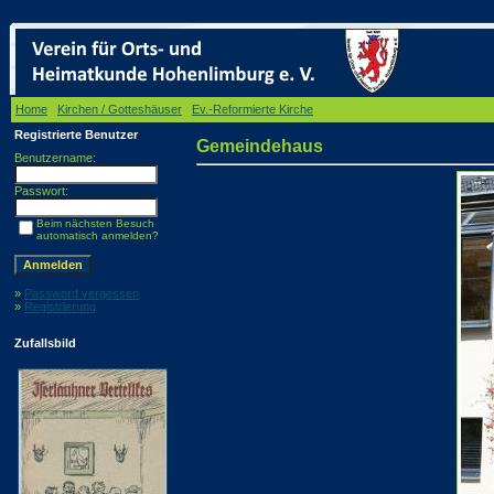
Home
/
Kirchen / Gotteshäuser
/
Ev.-Reformierte Kirche
/ Gemeindehaus
Registrierte Benutzer
Gemeindehaus
Benutzername:
Passwort:
Beim nächsten Besuch
automatisch anmelden?
»
Password vergessen
»
Registrierung
Zufallsbild