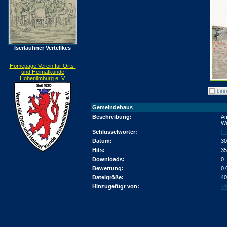
Iserlauhner Vertellkes
Homepage Verein für Orts-
und Heimatkunde
Hohenlimburg e. V.
Gemeindehaus
Beschreibung:
Am
Wi
Schlüsselwörter:
Fr
Datum:
30
Hits:
35
Downloads:
0
Bewertung:
0.
Dateigröße:
40
Hinzugefügt von:
wi