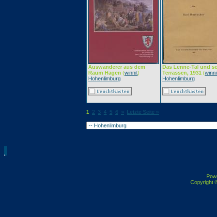
Auswanderer aus dem
Das Lenne-Tal und s
Raum Hagen
(
winnit
)
Terrassen, 1931
(
winni
Hohenlimburg
Hohenlimburg
1
2
3
4
5
6
»
Letzte Seite »
Pow
Copyright