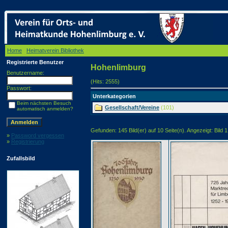
Home
/
Heimatverein Bibliothek
/ Hohenlimburg
Registrierte Benutzer
Hohenlimburg
Benutzername:
(Hits: 2555)
Passwort:
Unterkategorien
Beim nächsten Besuch
Gesellschaft/Vereine
(101)
automatisch anmelden?
Gefunden: 145 Bild(er) auf 10 Seite(n). Angezeigt: Bild 1
»
Password vergessen
»
Registrierung
Zufallsbild