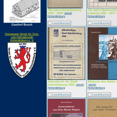
700 Jahre Hohenlimburg
725 Jahre Marktrechte
1230 - 1930
(
winnit
)
Limburg 1252 - 1977
(
Hohenlimburg
Hohenlimburg
Gasthof Busch
Homepage Verein für Orts-
und Heimatkunde
Hohenlimburg e. V.
Adressbuch der Stadt
Allianzen des Adels, 
Hohenlimburg 1965
(
winnit
)
(
winnit
)
Hohenlimburg
Hohenlimburg