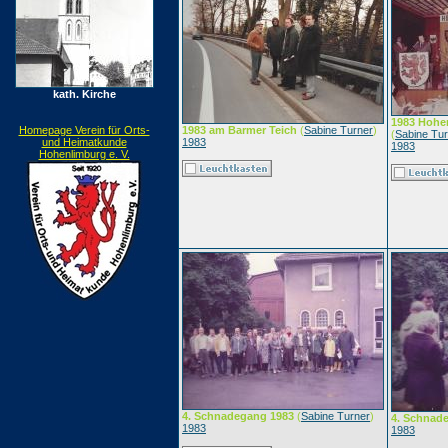
kath. Kirche
1983 Hohe
Homepage Verein für Orts-
1983 am Barmer Teich
(
Sabine Turner
)
(
Sabine Tu
und Heimatkunde
1983
1983
Hohenlimburg e. V.
4. Schnadegang 1983
(
Sabine Turner
)
4. Schnad
1983
1983