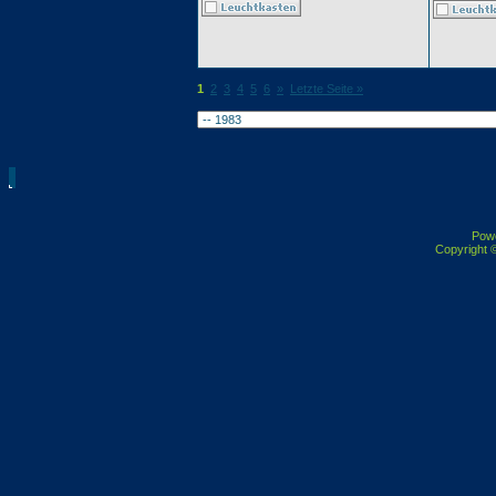
1
2
3
4
5
6
»
Letzte Seite »
Pow
Copyright