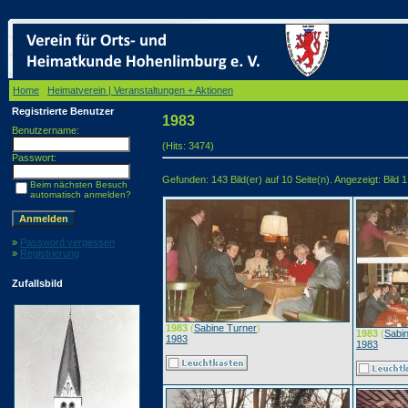
Home
/
Heimatverein | Veranstaltungen + Aktionen
/ 1983
Registrierte Benutzer
1983
Benutzername:
(Hits: 3474)
Passwort:
Gefunden: 143 Bild(er) auf 10 Seite(n). Angezeigt: Bild 1
Beim nächsten Besuch
automatisch anmelden?
»
Password vergessen
»
Registrierung
Zufallsbild
1983
(
Sabine Turner
)
1983
(
Sabi
1983
1983