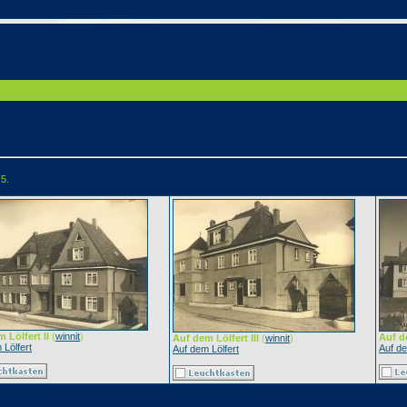
 5.
 Lölfert II
(
winnit
)
Auf d
Auf dem Lölfert III
(
winnit
)
 Lölfert
Auf de
Auf dem Lölfert