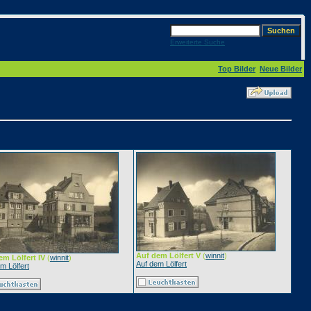
Erweiterte Suche
Top Bilder
Neue Bilder
Auf dem Lölfert V
(
winnit
)
em Lölfert IV
(
winnit
)
Auf dem Lölfert
m Lölfert