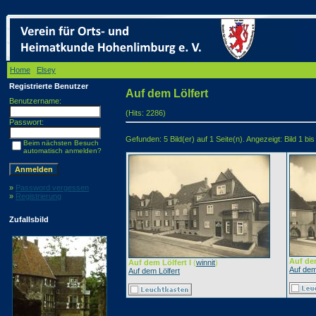
Home
/
Elsey
/ Auf dem Lölfert
Registrierte Benutzer
Auf dem Lölfert
Benutzername:
(Hits: 2286)
Passwort:
Gefunden: 5 Bild(er) auf 1 Seite(n). Angezeigt: Bild 1 bis
Beim nächsten Besuch
automatisch anmelden?
»
Password vergessen
»
Registrierung
Zufallsbild
Auf dem
Auf dem Lölfert I
(
winnit
)
Auf dem
Auf dem Lölfert