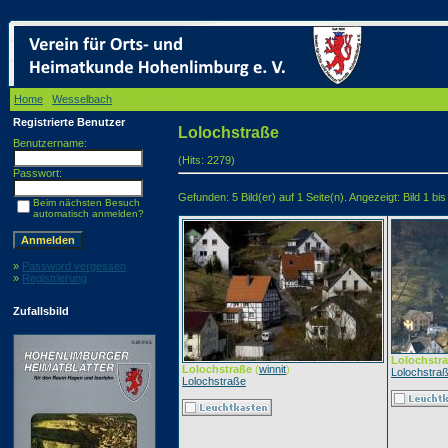
Home
/
Wesselbach
/ Lolochstraße
Registrierte Benutzer
Lolochstraße
Benutzername:
(Hits: 2279)
Passwort:
Gefunden: 5 Bild(er) auf 1 Seite(n). Angezeigt: Bild 1 bis
Beim nächsten Besuch
automatisch anmelden?
»
Password vergessen
»
Registrierung
Zufallsbild
Lolochstr
Lolochstraße
(
winnit
)
Lolochstra
Lolochstraße