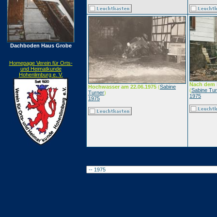
Dachboden Haus Grobe
Homepage Verein für Orts-
und Heimatkunde
Hohenlimburg e. V.
Nach dem 
Hochwasser am 22.06.1975
(
Sabine
(
Sabine Tu
Turner
)
1975
1975