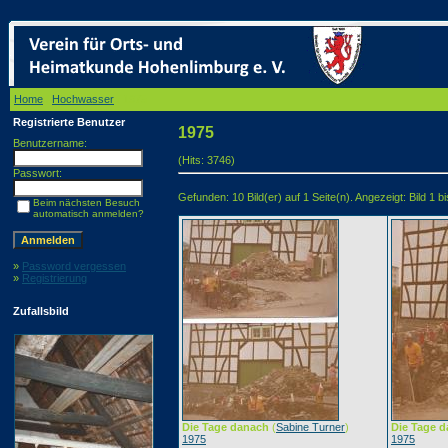
Home
/
Hochwasser
/ 1975
Registrierte Benutzer
1975
Benutzername:
(Hits: 3746)
Passwort:
Gefunden: 10 Bild(er) auf 1 Seite(n). Angezeigt: Bild 1 bi
Beim nächsten Besuch
automatisch anmelden?
»
Password vergessen
»
Registrierung
Zufallsbild
Die Tage danach
(
Sabine Turner
)
Die Tage 
1975
1975