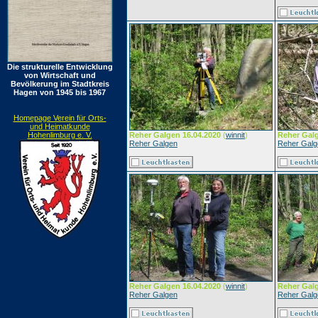
Die strukturelle Entwicklung
von Wirtschaft und
Bevölkerung im Stadtkreis
Hagen von 1945 bis 1967
Homepage Verein für Orts-
und Heimatkunde
Hohenlimburg e. V.
Reher Galgen 16.04.2020
(
winnit
)
Reher Galg
Reher Galgen
Reher Galg
Reher Galgen 16.04.2020
(
winnit
)
Reher Galg
Reher Galgen
Reher Galg