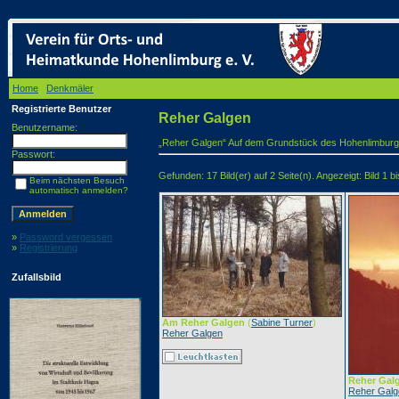
Home
/
Denkmäler
/ Reher Galgen
Registrierte Benutzer
Reher Galgen
Benutzername:
„Reher Galgen“ Auf dem Grundstück des Hohenlimburger 
Passwort:
Gefunden: 17 Bild(er) auf 2 Seite(n). Angezeigt: Bild 1 bi
Beim nächsten Besuch
automatisch anmelden?
»
Password vergessen
»
Registrierung
Zufallsbild
Am Reher Galgen
(
Sabine Turner
)
Reher Galgen
Reher Gal
Reher Galg