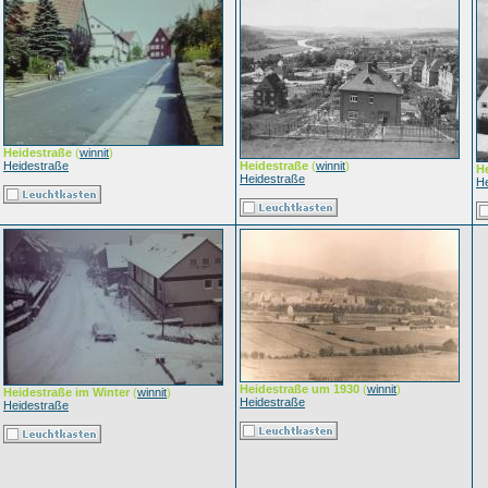
Heidestraße
(
winnit
)
Heidestraße
Heidestraße
(
winnit
)
H
Heidestraße
He
Heidestraße um 1930
(
winnit
)
Heidestraße im Winter
(
winnit
)
Heidestraße
Heidestraße