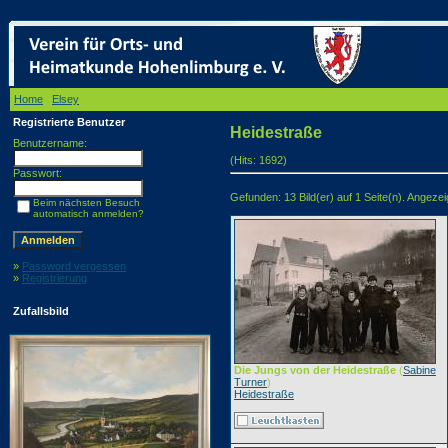
Home
/
Elsey
/ Heidestraße
Registrierte Benutzer
Heidestraße
Benutzername:
(Hits: 1692)
Passwort:
Gefunden: 13 Bild(er) auf 1 Seite(n). Angezeigt
Beim nächsten Besuch
automatisch anmelden?
»
Password vergessen
»
Registrierung
Zufallsbild
Die Jungs von der Heidestraße
(
Sabine
Turner
)
Heidestraße