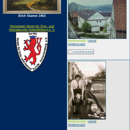
Erich Stamm 1963
Homepage Verein für Orts- und
Heimatkunde Hohenlimburg e. V.
Heidestraße
(
winnit
)
Heidestraße
Heidestraße
(
winnit
)
Heidestraße