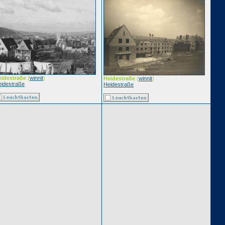
eidestraße
(
winnit
)
Heidestraße
(
winnit
)
idestraße
Heidestraße