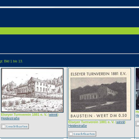
: Bild 1 bis 13.
H
Elseyer Turnverein 1881 e. V.
(
winnit
)
He
Heidestraße
Elseyer Turnverein 1881 e. V.
(
winnit
)
Heidestraße