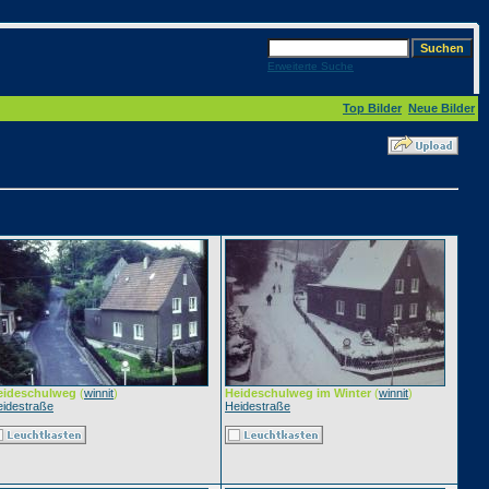
Erweiterte Suche
Top Bilder
Neue Bilder
eideschulweg
(
winnit
)
Heideschulweg im Winter
(
winnit
)
idestraße
Heidestraße