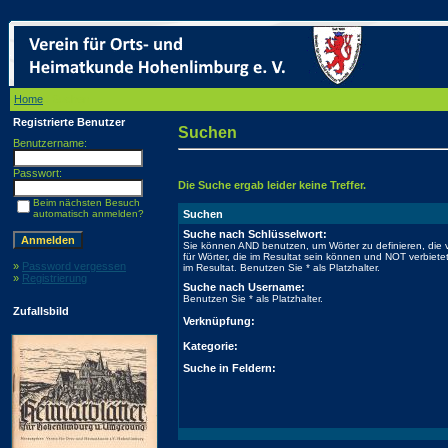
Home
/ Suchen
Registrierte Benutzer
Suchen
Benutzername:
Passwort:
Die Suche ergab leider keine Treffer.
Beim nächsten Besuch
automatisch anmelden?
Suchen
Suche nach Schlüsselwort:
Sie können AND benutzen, um Wörter zu definieren, di
für Wörter, die im Resultat sein können und NOT verbiet
»
Password vergessen
im Resultat. Benutzen Sie * als Platzhalter.
»
Registrierung
Suche nach Username:
Benutzen Sie * als Platzhalter.
Zufallsbild
Verknüpfung:
Kategorie:
Suche in Feldern: