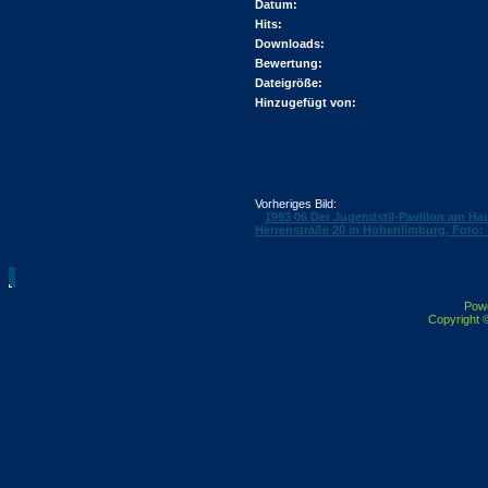
Datum:
Hits:
Downloads:
Bewertung:
Dateigröße:
Hinzugefügt von:
Vorheriges Bild:
1993 06 Der Jugendstil-Pavillon am Ha
Herrenstraße 20 in Hohenlimburg. Foto:
Pow
Copyright