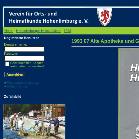
Home
/
Hohenlimburger Heimatblätter
/
1993
/ 1993 07 Alte Apotheke und Gasthof Zur Post
Registrierte Benutzer
1993 07 Alte Apotheke und Ga
Benutzername:
Passwort:
Beim nächsten Besuch
automatisch anmelden?
»
Password vergessen
»
Registrierung
Zufallsbild