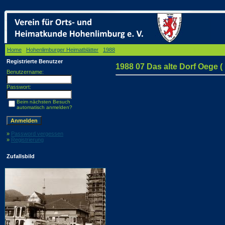
Home
/
Hohenlimburger Heimatblätter
/
1988
/ 1988 07 Das alte Dorf Oege ( links die Lenn
Registrierte Benutzer
1988 07 Das alte Dorf Oege ( 
Benutzername:
Passwort:
Beim nächsten Besuch
automatisch anmelden?
»
Password vergessen
»
Registrierung
Zufallsbild