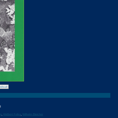
d
ng
,
Widbert Felka
,
Wilhelm Bleicher