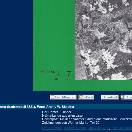
enne; Stadtmodell 1821). Foto: Archiv W. Bleicher
Der Hemer - Tunnel
Heimatkunde aus alten Listen
Heimatpost: Mit der " Nahmer " durch das märkische Sauerlan
Zeichnungen von Werner Marks, Teil 10
Otto Lehmann
,
Wilhelm Droste
,
Otto vom Orde
,
Erdmute Hüni