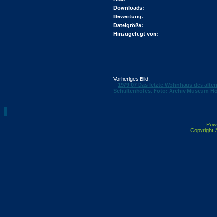
Downloads:
Bewertung:
Dateigröße:
Hinzugefügt von:
Vorheriges Bild:
1979 07 Das letzte Wohnhaus des alten
Schultenhofes. Foto: Archiv Museum Ho
Pow
Copyright