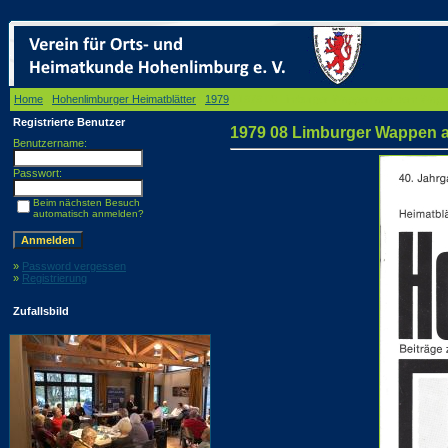
Home
/
Hohenlimburger Heimatblätter
/
1979
/ 1979 08 Limburger Wappen aus dem Wappen
Registrierte Benutzer
1979 08 Limburger Wappen a
Benutzername:
Passwort:
Beim nächsten Besuch
automatisch anmelden?
»
Password vergessen
»
Registrierung
Zufallsbild