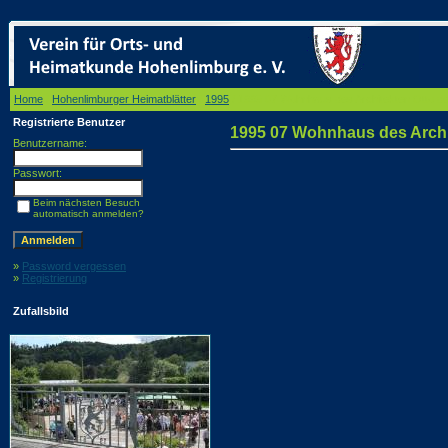
Home
/
Hohenlimburger Heimatblätter
/
1995
/ 1995 07 Wohnhaus des Architekten Otto de 
Registrierte Benutzer
1995 07 Wohnhaus des Archite
Benutzername:
Passwort:
Beim nächsten Besuch
automatisch anmelden?
»
Password vergessen
»
Registrierung
Zufallsbild