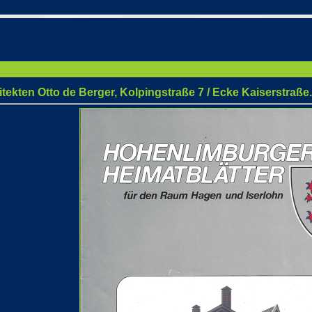
Berger, Kolpingstraße 7 / Ecke Kaiserstraße. Foto: Rolf Gripshöfer, 1995
kten Otto de Berger, Kolpingstraße 7 / Ecke Kaiserstraße. 