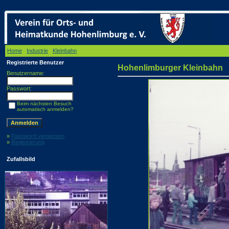
Home
/
Industrie
/
Kleinbahn
/ Hohenlimburger Kleinbahn
Registrierte Benutzer
Hohenlimburger Kleinbahn
Benutzername:
Passwort:
Beim nächsten Besuch
automatisch anmelden?
»
Password vergessen
»
Registrierung
Zufallsbild