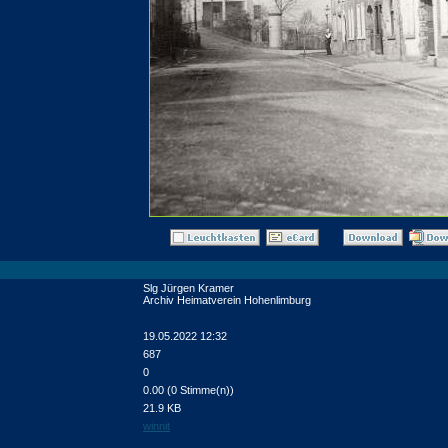
Slg Jürgen Kramer
Archiv Heimatverein Hohenlimburg
19.05.2022 12:32
687
0
0.00 (0 Stimme(n))
21.9 KB
winnit