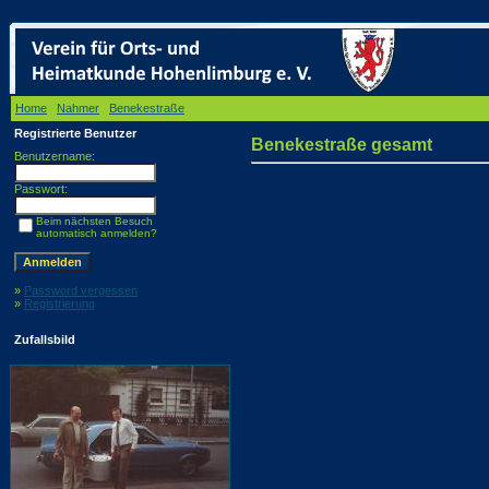
Home
/
Nahmer
/
Benekestraße
/ Benekestraße gesamt
Registrierte Benutzer
Benekestraße gesamt
Benutzername:
Passwort:
Beim nächsten Besuch
automatisch anmelden?
»
Password vergessen
»
Registrierung
Zufallsbild