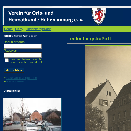
Home
/
Elsey
/
Lindenbergstraße
/ Lindenbergstraße II
Registrierte Benutzer
Lindenbergstraße II
Benutzername:
Passwort:
Beim nächsten Besuch
automatisch anmelden?
»
Password vergessen
»
Registrierung
Zufallsbild