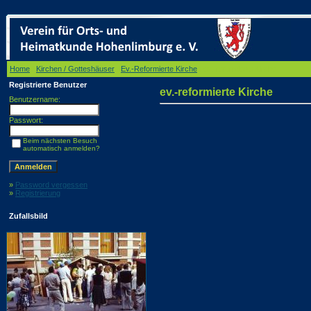
Home
/
Kirchen / Gotteshäuser
/
Ev.-Reformierte Kirche
/ ev.-reformierte Kirche
Registrierte Benutzer
ev.-reformierte Kirche
Benutzername:
Passwort:
Beim nächsten Besuch
automatisch anmelden?
»
Password vergessen
»
Registrierung
Zufallsbild