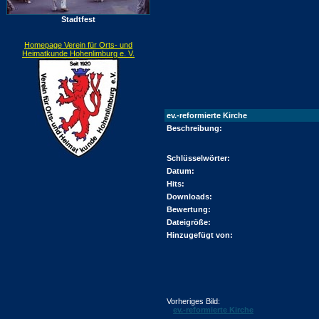
Stadtfest
Homepage Verein für Orts- und
Heimatkunde Hohenlimburg e. V.
ev.-reformierte Kirche
Beschreibung:
Schlüsselwörter:
Datum:
Hits:
Downloads:
Bewertung:
Dateigröße:
Hinzugefügt von:
Vorheriges Bild:
ev.-reformierte Kirche