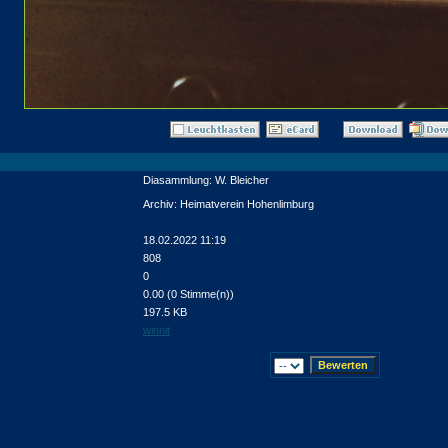
Diasammlung: W. Bleicher
Archiv: Heimatverein Hohenlimburg
18.02.2022 11:19
808
0
0.00 (0 Stimme(n))
197.5 KB
winnit