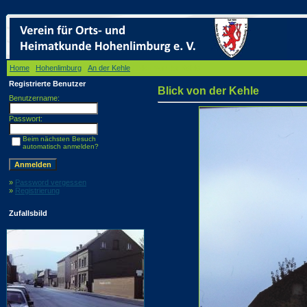
Home
/
Hohenlimburg
/
An der Kehle
/ Blick von der Kehle
Registrierte Benutzer
Blick von der Kehle
Benutzername:
Passwort:
Beim nächsten Besuch
automatisch anmelden?
»
Password vergessen
»
Registrierung
Zufallsbild