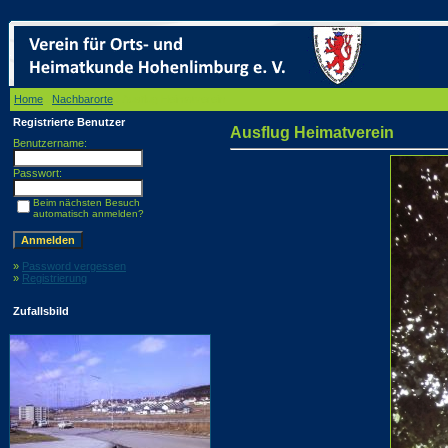
Home
/
Nachbarorte
/ Ausflug Heimatverein
Registrierte Benutzer
Ausflug Heimatverein
Benutzername:
Passwort:
Beim nächsten Besuch
automatisch anmelden?
»
Password vergessen
»
Registrierung
Zufallsbild