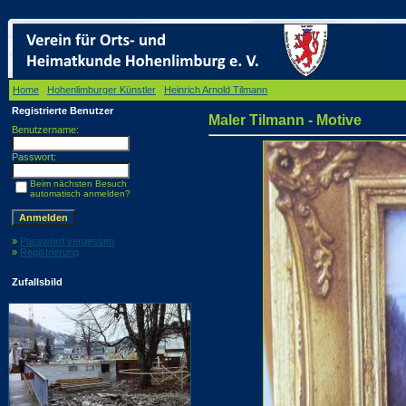
Home
/
Hohenlimburger Künstler
/
Heinrich Arnold Tilmann
/ Maler Tilmann - Motive
Registrierte Benutzer
Maler Tilmann - Motive
Benutzername:
Passwort:
Beim nächsten Besuch
automatisch anmelden?
»
Password vergessen
»
Registrierung
Zufallsbild