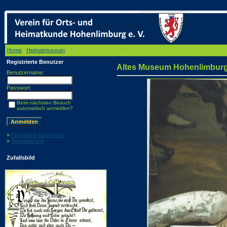
Home
/
Heimatmuseum
/ Altes Museum Hohenlimburg im Schloss
Registrierte Benutzer
Altes Museum Hohenlimburg
Benutzername:
Passwort:
Beim nächsten Besuch
automatisch anmelden?
»
Password vergessen
»
Registrierung
Zufallsbild