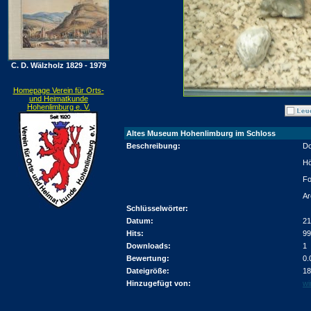
C. D. Wälzholz 1829 - 1979
Homepage Verein für Orts-
und Heimatkunde
Hohenlimburg e. V.
Altes Museum Hohenlimburg im Schloss
Beschreibung:
Do
Hö
Fo
Ar
Schlüsselwörter:
Datum:
21
Hits:
99
Downloads:
1
Bewertung:
0.
Dateigröße:
18
Hinzugefügt von:
wi