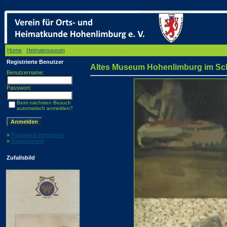
Home
/
Heimatmuseum
/ Altes Museum Hohenlimburg im Schloss
Registrierte Benutzer
Altes Museum Hohenlimburg im Sc
Benutzername:
Passwort:
Beim nächsten Besuch
automatisch anmelden?
»
Password vergessen
»
Registrierung
Zufallsbild