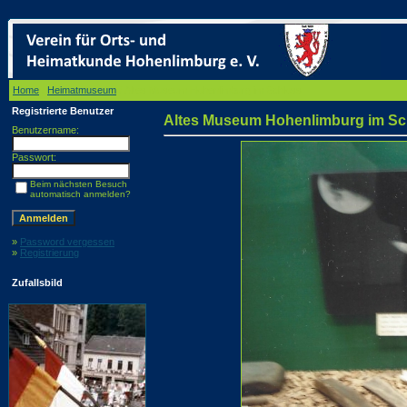
Home
/
Heimatmuseum
/ Altes Museum Hohenlimburg im Schloss
Registrierte Benutzer
Altes Museum Hohenlimburg im Sc
Benutzername:
Passwort:
Beim nächsten Besuch
automatisch anmelden?
»
Password vergessen
»
Registrierung
Zufallsbild