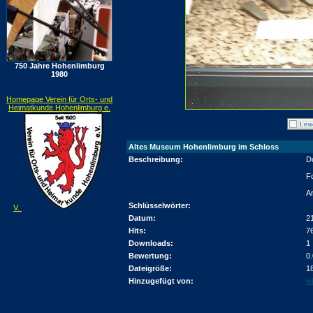
750 Jahre Hohenlimburg
1980
Homepage Verein für Orts- und
Heimatkunde Hohenlimburg e.
Altes Museum Hohenlimburg im Schloss
Beschreibung:
D
Fo
A
Schlüsselwörter:
V.
Datum:
2
Hits:
7
Downloads:
1
Bewertung:
0
Dateigröße:
1
Hinzugefügt von:
wi