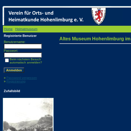
Home
/
Heimatmuseum
/ Altes Museum Hohenlimburg im Schloss
Registrierte Benutzer
Altes Museum Hohenlimburg im
Benutzername:
Passwort:
Beim nächsten Besuch
automatisch anmelden?
»
Password vergessen
»
Registrierung
Zufallsbild