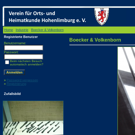
Home
/
Industrie
/
Boecker & Volkenborn
/ Boecker & Volkenborn
Registrierte Benutzer
Boecker & Volkenborn
Benutzername:
Passwort:
Beim nächsten Besuch
automatisch anmelden?
»
Password vergessen
»
Registrierung
Zufallsbild