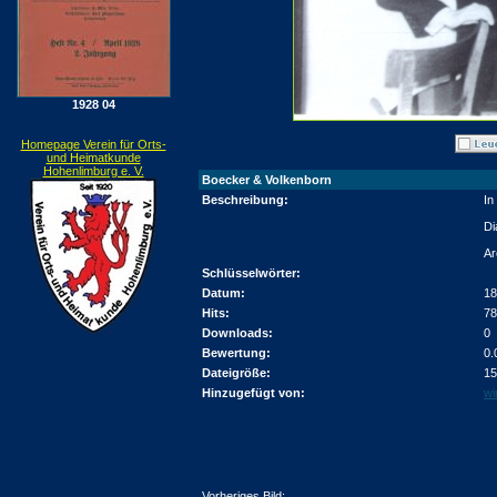
1928 04
Homepage Verein für Orts-
und Heimatkunde
Hohenlimburg e. V.
Boecker & Volkenborn
Beschreibung:
In
Di
Ar
Schlüsselwörter:
Datum:
18
Hits:
78
Downloads:
0
Bewertung:
0.
Dateigröße:
15
Hinzugefügt von:
wi
Vorheriges Bild: