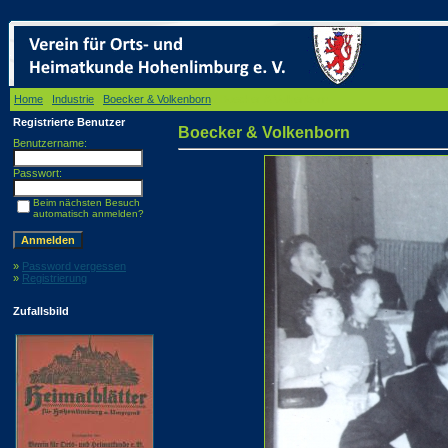
Home
/
Industrie
/
Boecker & Volkenborn
/ Boecker & Volkenborn
Registrierte Benutzer
Boecker & Volkenborn
Benutzername:
Passwort:
Beim nächsten Besuch
automatisch anmelden?
»
Password vergessen
»
Registrierung
Zufallsbild