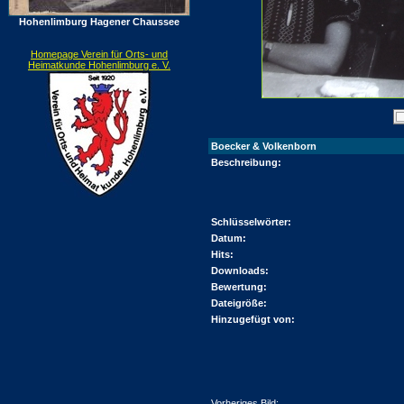
Hohenlimburg Hagener Chaussee
Homepage Verein für Orts- und
Heimatkunde Hohenlimburg e. V.
Boecker & Volkenborn
Beschreibung:
Schlüsselwörter:
Datum:
Hits:
Downloads:
Bewertung:
Dateigröße:
Hinzugefügt von:
Vorheriges Bild: