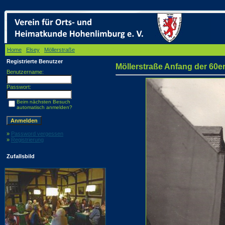
Home
/
Elsey
/
Möllerstraße
/ Möllerstraße Anfang der 60er Jahre.
Registrierte Benutzer
Möllerstraße Anfang der 60er
Benutzername:
Passwort:
Beim nächsten Besuch
automatisch anmelden?
»
Password vergessen
»
Registrierung
Zufallsbild