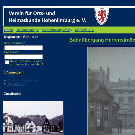
Home
/
Diasammlungen
/
Diasammlung Wollny
/
Magazin 3+4
/ Bahnübergang Herrenstr
Registrierte Benutzer
Bahnübergang Herrenstraß
Benutzername:
Passwort:
Beim nächsten Besuch
automatisch anmelden?
»
Password vergessen
»
Registrierung
Zufallsbild