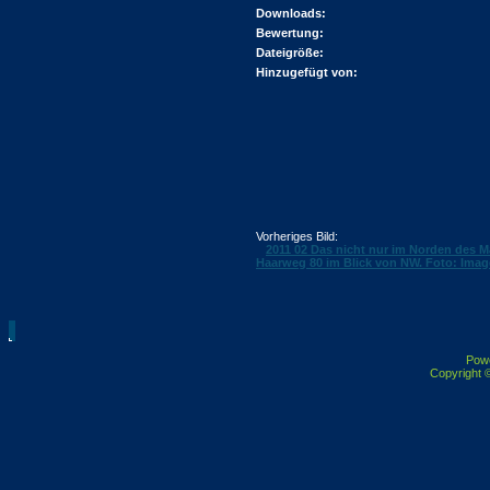
Downloads:
Bewertung:
Dateigröße:
Hinzugefügt von:
Vorheriges Bild:
2011 02 Das nicht nur im Norden des Mä
Haarweg 80 im Blick von NW. Foto: Im
Pow
Copyright