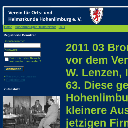
Home
/
Hohenlimburger Heimatblätter
/
2011
/ 2011 03 Bronzeplastik des Kaltwalzers vor
gegenüber der Figur an der Hohenlimburger Lennebrücke etwas kleinere Ausführung ließ d
Registrierte Benutzer
Benutzername:
2011 03 Bro
Passwort:
vor dem Ver
Beim nächsten Besuch
automatisch anmelden?
W. Lenzen, 
»
Password vergessen
»
Registrierung
63. Diese g
Zufallsbild
Hohenlimbu
kleinere Au
jetzigen Fi