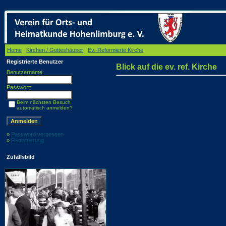
Home
/
Kirchen / Gotteshäuser
/
Ev.-Reformierte Kirche
/ Blick auf die ev. ref. Kirche
Registrierte Benutzer
Blick auf die ev. ref. Kirche
Benutzername:
Passwort:
Beim nächsten Besuch
automatisch anmelden?
»
Password vergessen
»
Registrierung
Zufallsbild