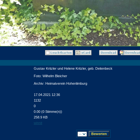
Gustav Kritzler und Helene Kritzler, geb. Deitenbeck
Foto: Wilhelm Bleicher
Archiv: Heimatverein Hohenlimburg
17.04.2021 12:36
1132
0
0.00 (0 Stimme(n))
258.9 KB
winnit