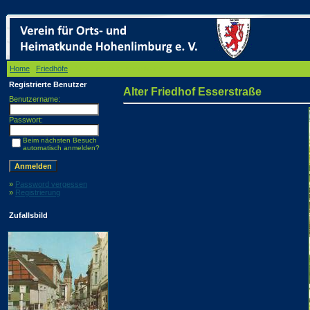
Home
/
Friedhöfe
/ Alter Friedhof Esserstraße
Registrierte Benutzer
Alter Friedhof Esserstraße
Benutzername:
Passwort:
Beim nächsten Besuch
automatisch anmelden?
»
Password vergessen
»
Registrierung
Zufallsbild