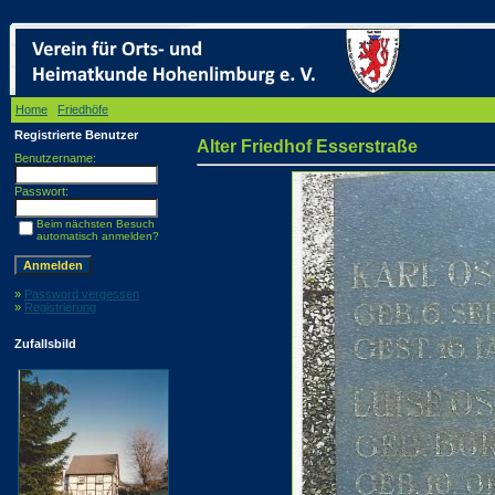
Home
/
Friedhöfe
/ Alter Friedhof Esserstraße
Registrierte Benutzer
Alter Friedhof Esserstraße
Benutzername:
Passwort:
Beim nächsten Besuch
automatisch anmelden?
»
Password vergessen
»
Registrierung
Zufallsbild