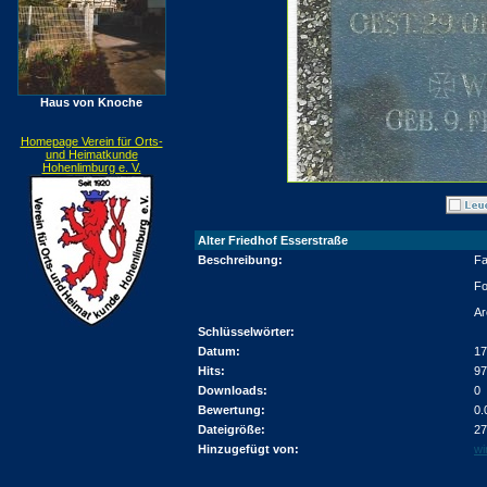
Haus von Knoche
Homepage Verein für Orts-
und Heimatkunde
Hohenlimburg e. V.
Alter Friedhof Esserstraße
Beschreibung:
Fa
Fo
Ar
Schlüsselwörter:
Datum:
17
Hits:
97
Downloads:
0
Bewertung:
0.
Dateigröße:
27
Hinzugefügt von:
wi