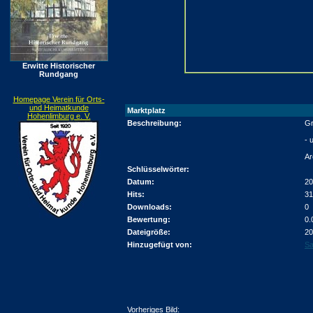
Erwitte Historischer
Rundgang
Homepage Verein für Orts-
und Heimatkunde
Marktplatz
Hohenlimburg e. V.
Beschreibung:
Gr
- 
Ar
Schlüsselwörter:
Datum:
20
Hits:
31
Downloads:
0
Bewertung:
0.
Dateigröße:
20
Hinzugefügt von:
Sa
Vorheriges Bild: