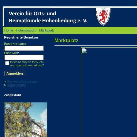
Home
/
Hohenlimburg
/
Marktplatz
/ Marktplatz
Registrierte Benutzer
Marktplatz
Benutzername:
Passwort:
Beim nächsten Besuch
automatisch anmelden?
»
Password vergessen
»
Registrierung
Zufallsbild