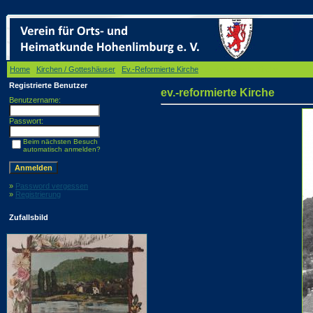
Home
/
Kirchen / Gotteshäuser
/
Ev.-Reformierte Kirche
/ ev.-reformierte Kirche
Registrierte Benutzer
ev.-reformierte Kirche
Benutzername:
Passwort:
Beim nächsten Besuch
automatisch anmelden?
»
Password vergessen
»
Registrierung
Zufallsbild