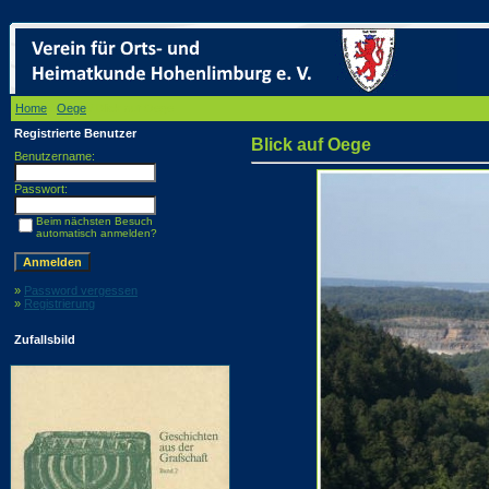
Home
/
Oege
/ Blick auf Oege
Registrierte Benutzer
Blick auf Oege
Benutzername:
Passwort:
Beim nächsten Besuch
automatisch anmelden?
»
Password vergessen
»
Registrierung
Zufallsbild