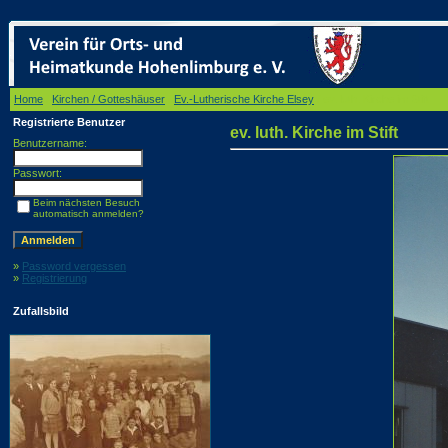
Home
/
Kirchen / Gotteshäuser
/
Ev.-Lutherische Kirche Elsey
/ ev. luth. Kirche im Stift
Registrierte Benutzer
ev. luth. Kirche im Stift
Benutzername:
Passwort:
Beim nächsten Besuch
automatisch anmelden?
»
Password vergessen
»
Registrierung
Zufallsbild