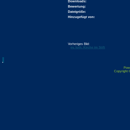
Downloads:
Bewertung:
Dateigröße:
Hinzugefügt von:
Vorheriges Bild:
ev. luth. Kirche im Stift
Pow
Copyright