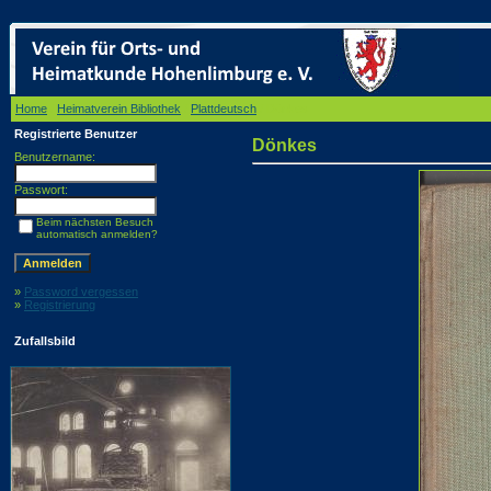
Home
/
Heimatverein Bibliothek
/
Plattdeutsch
/ Dönkes
Registrierte Benutzer
Dönkes
Benutzername:
Passwort:
Beim nächsten Besuch
automatisch anmelden?
»
Password vergessen
»
Registrierung
Zufallsbild