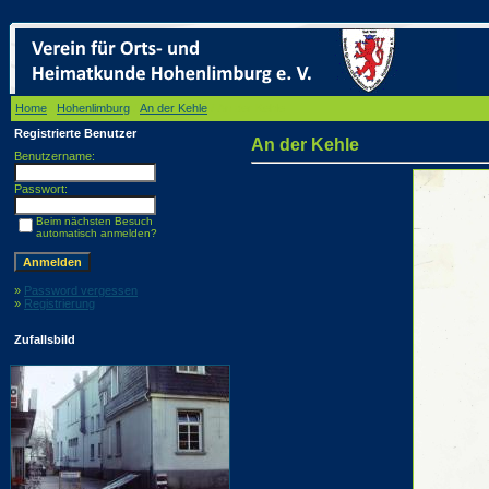
Home
/
Hohenlimburg
/
An der Kehle
/ An der Kehle
Registrierte Benutzer
An der Kehle
Benutzername:
Passwort:
Beim nächsten Besuch
automatisch anmelden?
»
Password vergessen
»
Registrierung
Zufallsbild