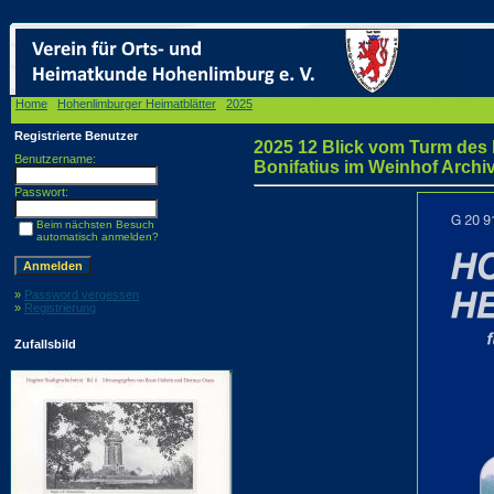
Home
/
Hohenlimburger Heimatblätter
/
2025
/ 2025 12 Blick vom Turm des Hohenlimburger 
Härtel, 2000
Registrierte Benutzer
2025 12 Blick vom Turm des 
Benutzername:
Bonifatius im Weinhof Archiv
Passwort:
Beim nächsten Besuch
automatisch anmelden?
»
Password vergessen
»
Registrierung
Zufallsbild