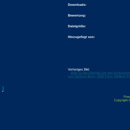
Downloads:
Bewertung:
Dateigröße:
Hinzugefügt von:
Vorheriges Bild:
2025 11 Der Überfall auf den Erzbisch
von Schloss Burg, 1900 Foto: Widbert F
Pow
Copyright