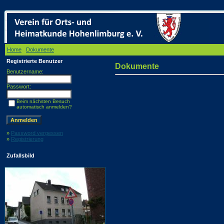
Home
/
Dokumente
/ Dokumente
Registrierte Benutzer
Dokumente
Benutzername:
Passwort:
Beim nächsten Besuch
automatisch anmelden?
»
Password vergessen
»
Registrierung
Zufallsbild