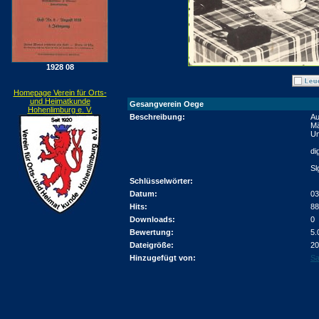
1928 08
Homepage Verein für Orts-
und Heimatkunde
Gesangverein Oege
Hohenlimburg e. V.
Beschreibung:
Au
Mä
U
di
Sl
Schlüsselwörter:
Datum:
03
Hits:
88
Downloads:
0
Bewertung:
5.
Dateigröße:
20
Hinzugefügt von:
Sa