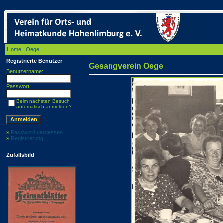
Home
/
Oege
/ Gesangverein Oege
Registrierte Benutzer
Gesangverein Oege
Benutzername:
Passwort:
Beim nächsten Besuch
automatisch anmelden?
»
Password vergessen
»
Registrierung
Zufallsbild