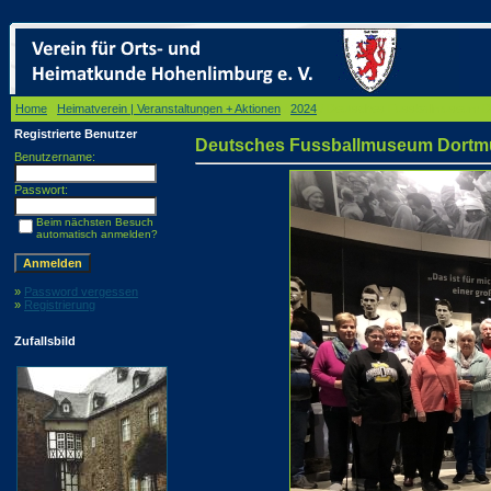
Home
/
Heimatverein | Veranstaltungen + Aktionen
/
2024
/ Deutsches Fussballmuseum 
Registrierte Benutzer
Deutsches Fussballmuseum Dort
Benutzername:
Passwort:
Beim nächsten Besuch
automatisch anmelden?
»
Password vergessen
»
Registrierung
Zufallsbild