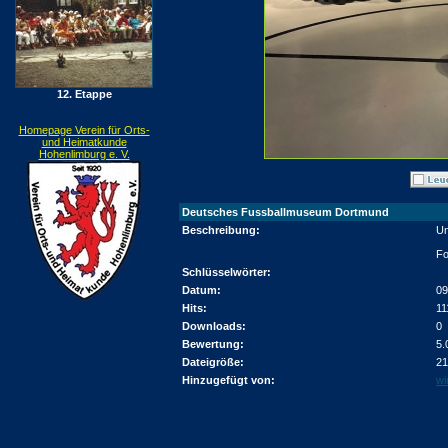
12. Etappe
Homepage Verein für Orts-
und Heimatkunde
Hohenlimburg e. V.
Deutsches Fussballmuseum Dortmund
Beschreibung:
Un
Fo
Schlüsselwörter:
Datum:
09
Hits:
11
Downloads:
0
Bewertung:
5.
Dateigröße:
21
Hinzugefügt von:
wi