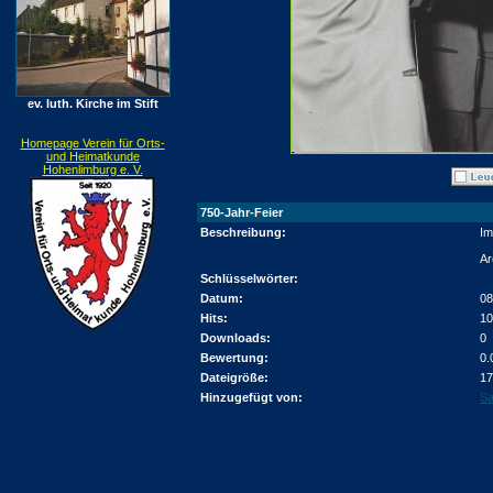
ev. luth. Kirche im Stift
Homepage Verein für Orts-
und Heimatkunde
Hohenlimburg e. V.
750-Jahr-Feier
Beschreibung:
Im
Ar
Schlüsselwörter:
Datum:
08
Hits:
10
Downloads:
0
Bewertung:
0.
Dateigröße:
17
Hinzugefügt von:
Sa