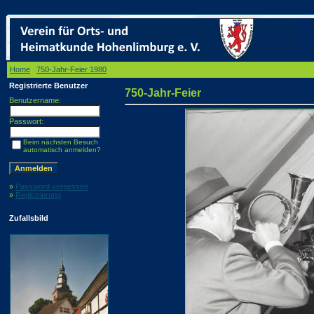
Home
/
750-Jahr-Feier 1980
/ 750-Jahr-Feier
Registrierte Benutzer
750-Jahr-Feier
Benutzername:
Passwort:
Beim nächsten Besuch
automatisch anmelden?
»
Password vergessen
»
Registrierung
Zufallsbild