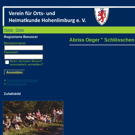
Home
/
Oege
/ Abriss Oeger " Schlösschen "
Registrierte Benutzer
Abriss Oeger " Schlösschen
Benutzername:
Passwort:
Beim nächsten Besuch
automatisch anmelden?
»
Password vergessen
»
Registrierung
Zufallsbild