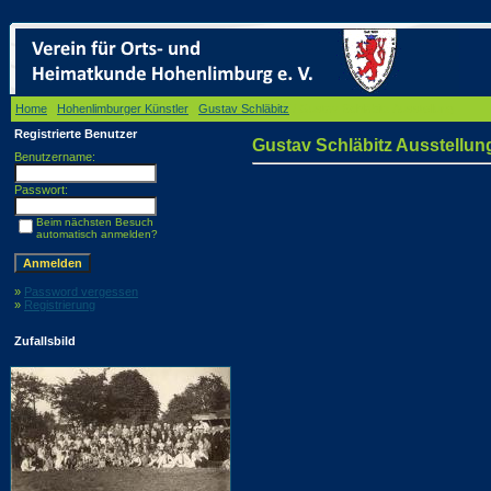
Home
/
Hohenlimburger Künstler
/
Gustav Schläbitz
/ Gustav Schläbitz Ausstellung
Registrierte Benutzer
Gustav Schläbitz Ausstellun
Benutzername:
Passwort:
Beim nächsten Besuch
automatisch anmelden?
»
Password vergessen
»
Registrierung
Zufallsbild