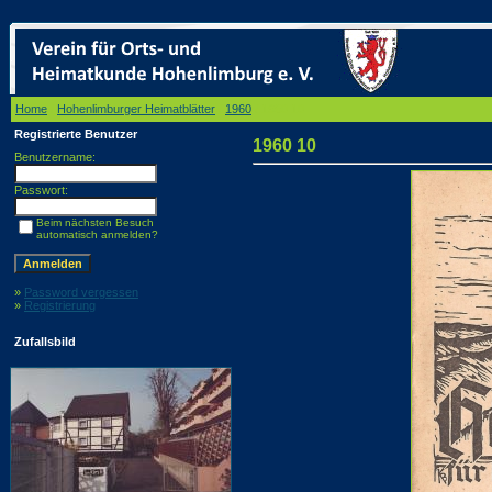
Home
/
Hohenlimburger Heimatblätter
/
1960
/ 1960 10
Registrierte Benutzer
1960 10
Benutzername:
Passwort:
Beim nächsten Besuch
automatisch anmelden?
»
Password vergessen
»
Registrierung
Zufallsbild